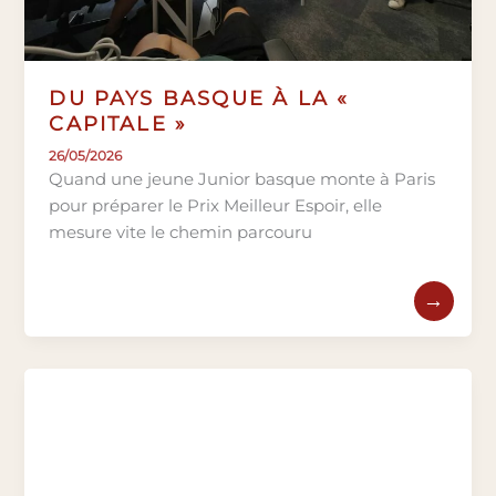
DU PAYS BASQUE À LA «
CAPITALE »
26/05/2026
Quand une jeune Junior basque monte à Paris
pour préparer le Prix Meilleur Espoir, elle
mesure vite le chemin parcouru
→